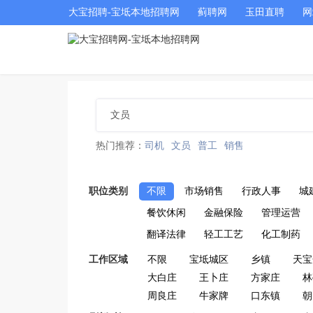
大宝招聘-宝坻本地招聘网
蓟聘网
玉田直聘
网
热门推荐：
司机
文员
普工
销售
职位类别
不限
市场销售
行政人事
城
餐饮休闲
金融保险
管理运营
翻译法律
轻工工艺
化工制药
工作区域
不限
宝坻城区
乡镇
天宝
大白庄
王卜庄
方家庄
林
周良庄
牛家牌
口东镇
朝