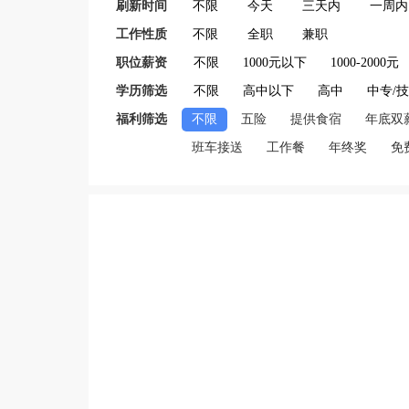
刷新时间
不限
今天
三天内
一周内
工作性质
不限
全职
兼职
职位薪资
不限
1000元以下
1000-2000元
学历筛选
不限
高中以下
高中
中专/
福利筛选
不限
五险
提供食宿
年底双
班车接送
工作餐
年终奖
免