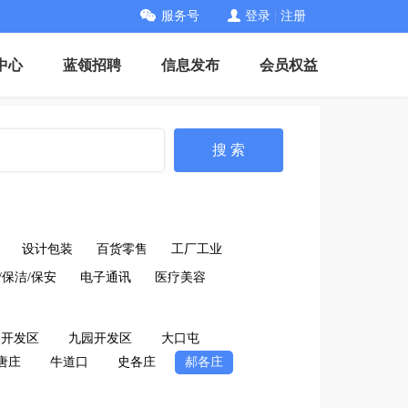
服务号
登录
|
注册
中心
蓝领招聘
信息发布
会员权益
搜 索
设计包装
百货零售
工厂工业
/保洁/保安
电子通讯
医疗美容
口开发区
九园开发区
大口屯
唐庄
牛道口
史各庄
郝各庄