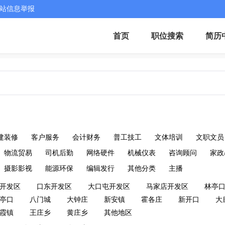
站信息举报
首页
职位搜索
简历
建装修
客户服务
会计财务
普工技工
文体培训
文职文员
物流贸易
司机后勤
网络硬件
机械仪表
咨询顾问
家政
摄影影视
能源环保
编辑发行
其他分类
主播
开发区
口东开发区
大口屯开发区
马家店开发区
林亭
亭口
八门城
大钟庄
新安镇
霍各庄
新开口
大
霞镇
王庄乡
黄庄乡
其他地区