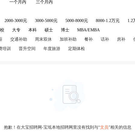
一个月内
三个月内
2000-3000元
3000-5000元
5000-8000元
8000-1.2万元
1.
技校
大专
本科
硕士
博士
MBA/EMBA
薪
交通补助
周末双休
加班补助
餐补
话补
房补
费培训
晋升空间
年度旅游
定期体检
抱歉！在大宝招聘网-宝坻本地招聘网里没有找到与“
文员
”相关的信息