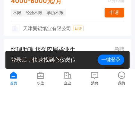
4000-6000元/月
17分钟前
申请
不限
经验不限
学历不限
天津昊锟纸业有限公司
认证
经理助理 接受应届毕业生
急聘
4500-5000元/月
登录后，快速找到心仪岗位
一键登录
17分钟前
申请
宝坻城区
经验不限
学历不限
首页
职位
企业
消息
我的
天津市宝坻区时尚手机饰品店
认证
经理助理 无需经验 周末双休
急聘
4500-5000元/月
17分钟前
申请
宝坻城区
经验不限
学历不限