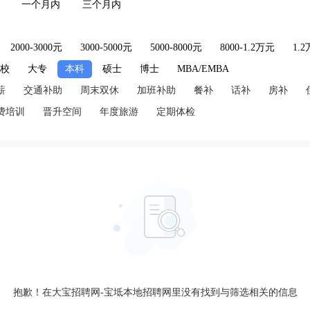
一个月内
三个月内
2000-3000元
3000-5000元
5000-8000元
8000-1.2万元
1.
技校
大专
本科
硕士
博士
MBA/EMBA
薪
交通补助
周末双休
加班补助
餐补
话补
房补
费培训
晋升空间
年度旅游
定期体检
抱歉！在大宝招聘网-宝坻本地招聘网里没有找到与筛选相关的信息