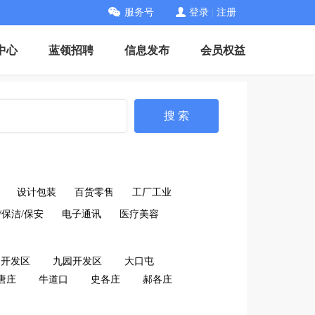
服务号
登录
|
注册
中心
蓝领招聘
信息发布
会员权益
搜 索
设计包装
百货零售
工厂工业
/保洁/保安
电子通讯
医疗美容
口开发区
九园开发区
大口屯
唐庄
牛道口
史各庄
郝各庄