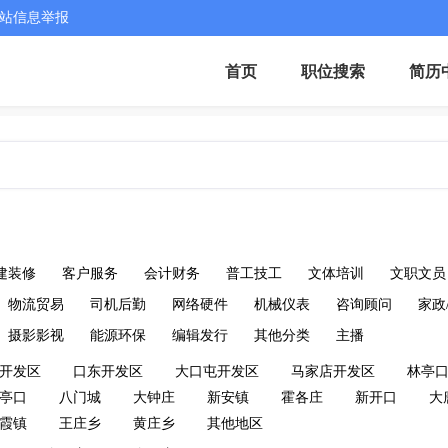
站信息举报
首页
职位搜索
简历
建装修
客户服务
会计财务
普工技工
文体培训
文职文员
物流贸易
司机后勤
网络硬件
机械仪表
咨询顾问
家政
摄影影视
能源环保
编辑发行
其他分类
主播
开发区
口东开发区
大口屯开发区
马家店开发区
林亭
亭口
八门城
大钟庄
新安镇
霍各庄
新开口
大
霞镇
王庄乡
黄庄乡
其他地区