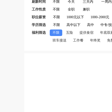
刷新时间
不限
今天
三天内
一周内
工作性质
不限
全职
兼职
职位薪资
不限
1000元以下
1000-2000元
学历筛选
不限
高中以下
高中
中专/
福利筛选
不限
五险
提供食宿
年底双
班车接送
工作餐
年终奖
免