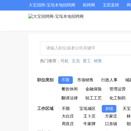
大宝招聘-宝坻本地招聘网
蓟聘网
玉田直聘
网
热门推荐：
司机
文员
普工
销售
职位类别
不限
市场销售
行政人事
城
餐饮休闲
金融保险
管理运营
翻译法律
轻工工艺
化工制药
工作区域
不限
宝坻城区
乡镇
天宝
大白庄
王卜庄
方家庄
林
周良庄
牛家牌
口东镇
朝