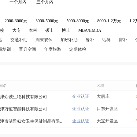
一个月内
三个月内
2000-3000元
3000-5000元
5000-8000元
8000-1.2万元
1.
技校
大专
本科
硕士
博士
MBA/EMBA
薪
交通补助
周末双休
加班补助
餐补
话补
房补
费培训
晋升空间
年度旅游
定期体检
司名
区域
企业认证
大唐庄
津众诚生物科技有限公司
企业认证
口东开发区
津万恒智能科技有限公司
企业认证
天宝开发区
津市洁雅妇女卫生保健制品有限...