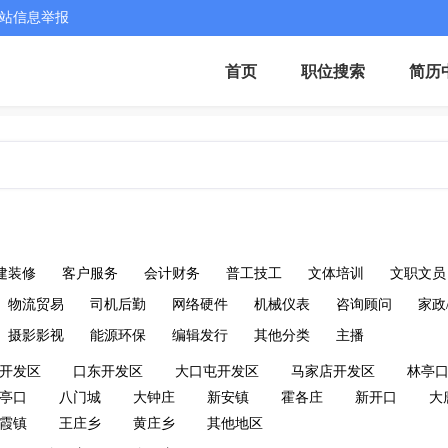
站信息举报
首页
职位搜索
简历
建装修
客户服务
会计财务
普工技工
文体培训
文职文员
物流贸易
司机后勤
网络硬件
机械仪表
咨询顾问
家政
摄影影视
能源环保
编辑发行
其他分类
主播
开发区
口东开发区
大口屯开发区
马家店开发区
林亭
亭口
八门城
大钟庄
新安镇
霍各庄
新开口
大
霞镇
王庄乡
黄庄乡
其他地区