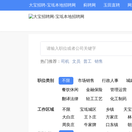
大宝招聘-宝坻本地招聘网
蓟聘网
玉田直聘
网
热门推荐：
司机
文员
普工
销售
职位类别
不限
市场销售
行政人事
城
餐饮休闲
金融保险
管理运营
翻译法律
轻工工艺
化工制药
工作区域
不限
宝坻城区
乡镇
天宝
大白庄
王卜庄
方家庄
林
周良庄
牛家牌
口东镇
朝