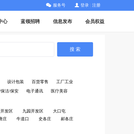
服务号
登录
|
注册
中心
蓝领招聘
信息发布
会员权益
搜 索
设计包装
百货零售
工厂工业
/保洁/保安
电子通讯
医疗美容
口开发区
九园开发区
大口屯
唐庄
牛道口
史各庄
郝各庄