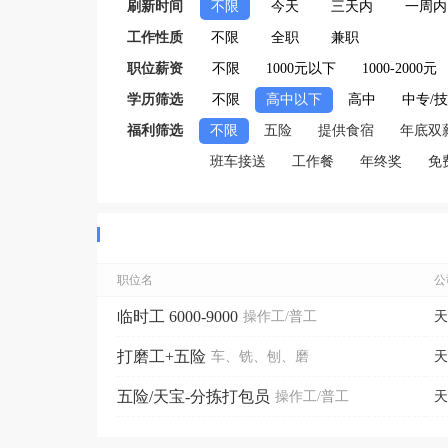
刷新时间
不限
今天
三天内
一周内
工作性质
不限
全职
兼职
职位薪资
不限
1000元以下
1000-2000元
学历筛选
不限
高中以下
高中
中专/
福利筛选
不限
五险
提供食宿
年底双
班车接送
工作餐
年终奖
免
职位名
公
临时工 6000-9000
操作工/普工
天
打磨工+五险
车、铣、刨、磨
天
五险/天宝-分拣打包员
操作工/普工
天