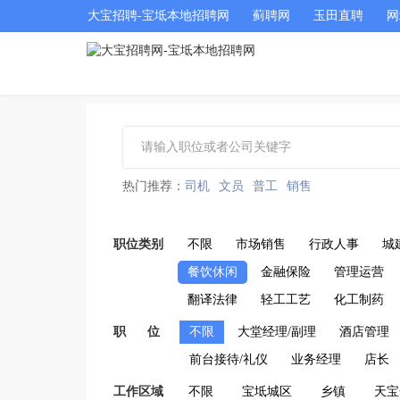
大宝招聘-宝坻本地招聘网
蓟聘网
玉田直聘
网
热门推荐：
司机
文员
普工
销售
职位类别
不限
市场销售
行政人事
城
餐饮休闲
金融保险
管理运营
翻译法律
轻工工艺
化工制药
职 位
不限
大堂经理/副理
酒店管理
前台接待/礼仪
业务经理
店长
工作区域
不限
宝坻城区
乡镇
天宝