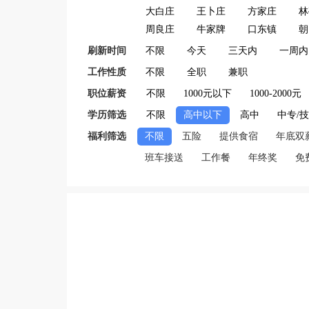
大白庄
王卜庄
方家庄
林
周良庄
牛家牌
口东镇
朝
刷新时间
不限
今天
三天内
一周内
工作性质
不限
全职
兼职
职位薪资
不限
1000元以下
1000-2000元
学历筛选
不限
高中以下
高中
中专/
福利筛选
不限
五险
提供食宿
年底双
班车接送
工作餐
年终奖
免