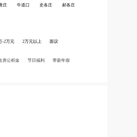
唐庄
牛道口
史各庄
郝各庄
2万-2万元
2万元以上
面议
住房公积金
节日福利
带薪年假