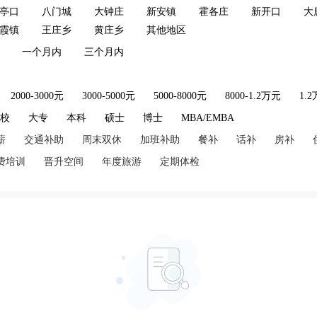
亭口
八门城
大钟庄
新安镇
霍各庄
新开口
大
霞镇
王庄乡
黄庄乡
其他地区
一个月内
三个月内
2000-3000元
3000-5000元
5000-8000元
8000-1.2万元
1.
技校
大专
本科
硕士
博士
MBA/EMBA
薪
交通补助
周末双休
加班补助
餐补
话补
房补
费培训
晋升空间
年度旅游
定期体检