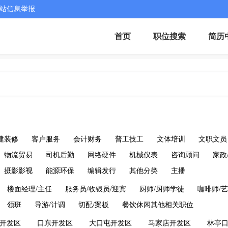
站信息举报
首页
职位搜索
简历
建装修
客户服务
会计财务
普工技工
文体培训
文职文员
物流贸易
司机后勤
网络硬件
机械仪表
咨询顾问
家政
摄影影视
能源环保
编辑发行
其他分类
主播
楼面经理/主任
服务员/收银员/迎宾
厨师/厨师学徒
咖啡师/艺
领班
导游/计调
切配/案板
餐饮休闲其他相关职位
开发区
口东开发区
大口屯开发区
马家店开发区
林亭