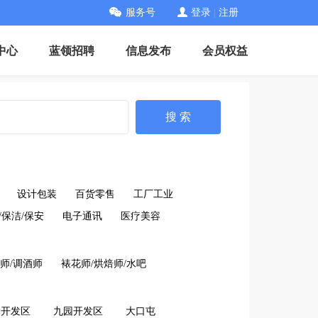
服务号
登录
|
注册
中心
蓝领招聘
信息发布
会员权益
搜 索
设计包装
百货零售
工厂工业
/保洁/保安
电子通讯
医疗美容
师/调酒师
裱花师/烘焙师/水吧
口开发区
九园开发区
大口屯