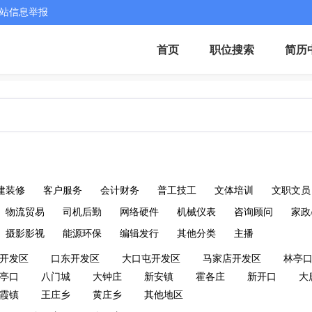
站信息举报
首页
职位搜索
简历
建装修
客户服务
会计财务
普工技工
文体培训
文职文员
物流贸易
司机后勤
网络硬件
机械仪表
咨询顾问
家政
摄影影视
能源环保
编辑发行
其他分类
主播
开发区
口东开发区
大口屯开发区
马家店开发区
林亭
亭口
八门城
大钟庄
新安镇
霍各庄
新开口
大
霞镇
王庄乡
黄庄乡
其他地区