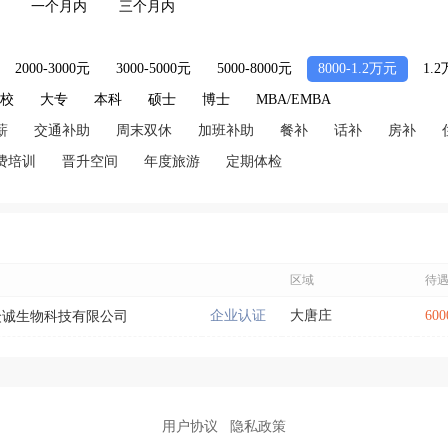
一个月内
三个月内
2000-3000元
3000-5000元
5000-8000元
8000-1.2万元
1.
技校
大专
本科
硕士
博士
MBA/EMBA
薪
交通补助
周末双休
加班补助
餐补
话补
房补
费培训
晋升空间
年度旅游
定期体检
区域
待
企业认证
大唐庄
60
众诚生物科技有限公司
用户协议
隐私政策