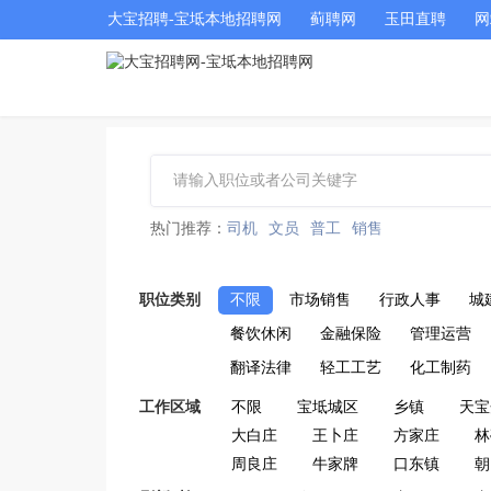
大宝招聘-宝坻本地招聘网
蓟聘网
玉田直聘
网
热门推荐：
司机
文员
普工
销售
职位类别
不限
市场销售
行政人事
城
餐饮休闲
金融保险
管理运营
翻译法律
轻工工艺
化工制药
工作区域
不限
宝坻城区
乡镇
天宝
大白庄
王卜庄
方家庄
林
周良庄
牛家牌
口东镇
朝