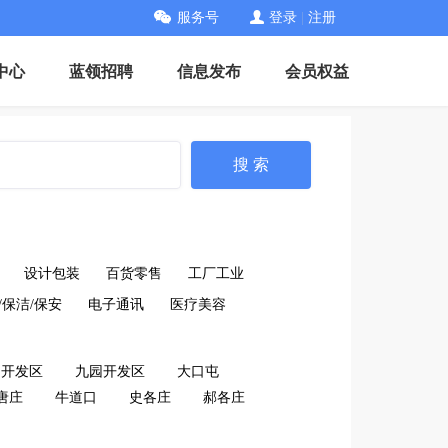
服务号
登录
|
注册
中心
蓝领招聘
信息发布
会员权益
搜 索
设计包装
百货零售
工厂工业
/保洁/保安
电子通讯
医疗美容
口开发区
九园开发区
大口屯
唐庄
牛道口
史各庄
郝各庄