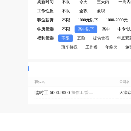
刷新时间
不限
今天
三天内
一周内
工作性质
不限
全职
兼职
职位薪资
不限
1000元以下
1000-2000元
学历筛选
不限
高中以下
高中
中专/
福利筛选
不限
五险
提供食宿
年底双
班车接送
工作餐
年终奖
免
职位名
公司名
临时工 6000-9000
操作工/普工
天津