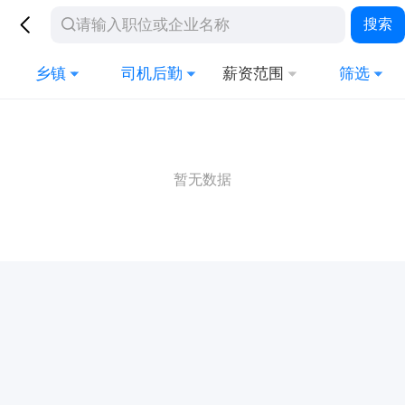
搜索
乡镇
司机后勤
薪资范围
筛选
暂无数据