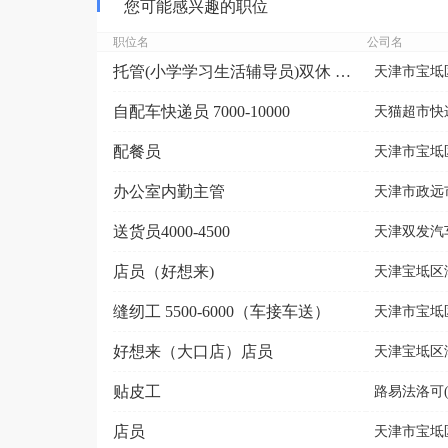
您可能感兴趣的职位
职位名
公司名
托管(小学学习生活辅导员)双休 包吃
天津市宝坻
自配车快递员 7000-10000
天猫超市快
配餐员
天津市宝坻区
办公室内勤主管
天津市政远
送货员4000-4500
天津双发汽
店员（好想来)
天津宝坻区
缝纫工 5500-6000（车接车送）
天津市宝坻
好想来（大口店）店员
天津宝坻区
贴皮工
路易法洛可
店员
天津市宝坻