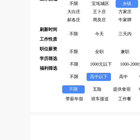
不限
宝坻城区
乡镇
大白庄
王卜庄
方家庄
郝各庄
周良庄
牛家牌
刷新时间
不限
今天
三天内
工作性质
职位薪资
不限
全职
兼职
学历筛选
不限
1000元以下
1000-200
福利筛选
不限
高中以下
高中
不限
五险
提供食宿
带薪年假
班车接送
工作餐