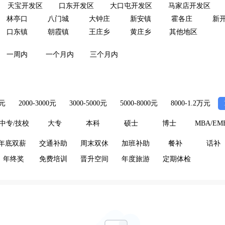
天宝开发区
口东开发区
大口屯开发区
马家店开发区
林亭口
八门城
大钟庄
新安镇
霍各庄
新
口东镇
朝霞镇
王庄乡
黄庄乡
其他地区
一周内
一个月内
三个月内
0元
2000-3000元
3000-5000元
5000-8000元
8000-1.2万元
中专/技校
大专
本科
硕士
博士
MBA/EM
年底双薪
交通补助
周末双休
加班补助
餐补
话补
年终奖
免费培训
晋升空间
年度旅游
定期体检