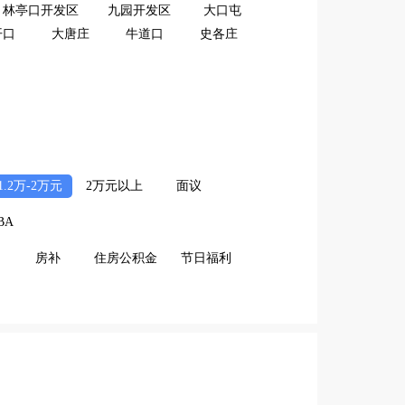
林亭口开发区
九园开发区
大口屯
开口
大唐庄
牛道口
史各庄
1.2万-2万元
2万元以上
面议
BA
房补
住房公积金
节日福利