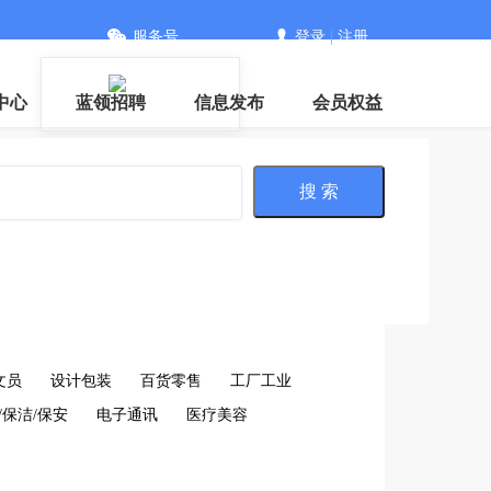
服务号
登录
|
注册
中心
蓝领招聘
信息发布
会员权益
搜 索
文员
设计包装
百货零售
工厂工业
/保洁/保安
电子通讯
医疗美容