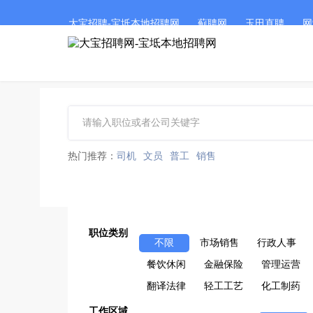
大宝招聘-宝坻本地招聘网
蓟聘网
玉田直聘
网
热门推荐：
司机
文员
普工
销售
职位类别
不限
市场销售
行政人事
餐饮休闲
金融保险
管理运营
翻译法律
轻工工艺
化工制药
工作区域