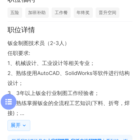
五险
加班补助
工作餐
年终奖
晋升空间
职位详情
钣金制图技术员（2-3人）

任职要求:

1、机械设计、工业设计等相关专业；

2、熟练使用AutoCAD、SolidWorks等软件进行结构
设计；

3、3年以上钣金行业制图工作经验者；

4、熟练掌握钣金的全流程工艺知识(下料、折弯，焊
接)；

5、具备良好的沟通能力，新品开发期间，能有效与
展开
客户沟通检讨优化设计方案；
