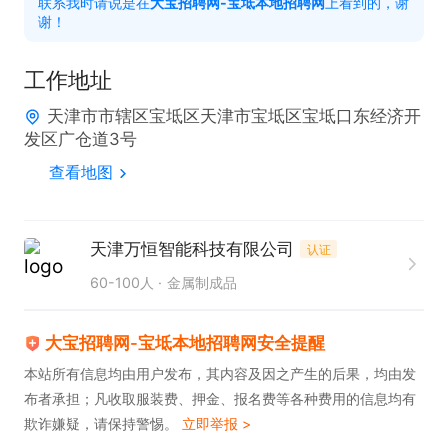
联系我时请说是在
大宝招聘网-宝坻本地招聘网
上看到的，谢
6、工作认真负责严谨，有上进心和创新意识，踏实
谢！
肯干，有团队精神。

岗位职责: 

工作地址
1、根据客户来图进行展开细化，转化为公司内部生产
天津市市辖区宝坻区天津市宝坻区宝坻口东经济开
图；

发区广仓道3号
2、负责钣金工程项目图纸的展开、拆分，钣金工艺
查看地图
流程的设计，生产工序编排、为生产部门提供工艺技
术上的支持与指导并编制作业指导书；

天津万恒智能科技有限公司
认证
3、产品BOM编制、建立钣金产品数据库；

60-100人
金属制成品
4、项目进度跟进、品质纠正、工艺指导与培训；

5、公司安排的其它工作；

大宝招聘网-宝坻本地招聘网安全提醒
6、熟练使用cad、solidworks、会用博士钣金

本站所有信息均由用户发布，其内容及因之产生的后果，均由发
7、对激光切割、刨槽、折弯、焊接、打磨等各项工
布者承担；凡收取服装费、押金、报名费等各种费用的信息均有
欺诈嫌疑，请保持警惕。
立即举报 >
艺有一定的了解。
