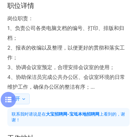
职位详情
岗位职责：

1、负责公司各类电脑文档的编号、打印、排版和归
档；

2、报表的收编以及整理，以便更好的贯彻和落实工
作；

3、协调会议室预定，合理安排会议室的使用；

4、协助保洁员完成公共办公区、会议室环境的日常
维护工作，确保办公区的整洁有序；

5、完成部门经理交代的其它工作。
展开
联系我时请说是在
大宝招聘网-宝坻本地招聘网
上看到的，谢
谢！