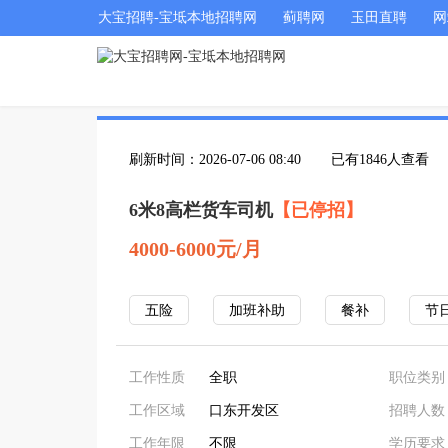
大宝招聘-宝坻本地招聘网
蓟聘网
玉田直聘
网
刷新时间：2026-07-06 08:40
已有1846人查看
6米8高栏货车司机
【已停招】
4000-6000元/月
五险
加班补助
餐补
节
工作性质
全职
职位类别
工作区域
口东开发区
招聘人数
工作年限
不限
学历要求