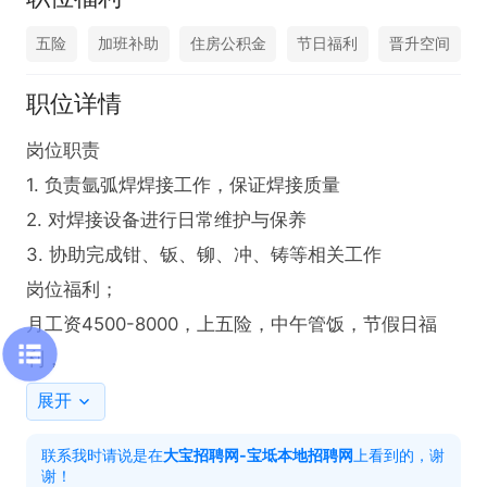
五险
加班补助
住房公积金
节日福利
晋升空间
职位详情
岗位职责

1. 负责氩弧焊焊接工作，保证焊接质量  

2. 对焊接设备进行日常维护与保养  

3. 协助完成钳、钣、铆、冲、铸等相关工作  

岗位福利；

月工资4500-8000，上五险，中午管饭，节假日福
利，
展开
联系我时请说是在
大宝招聘网-宝坻本地招聘网
上看到的，谢
谢！